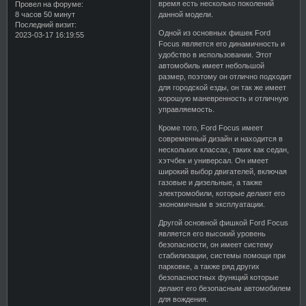
время есть несколько поколений
Провел на форуме:
8 часов 50 минут
данной модели.
Последний визит:
Одной из основных фишек Ford
2023-03-17 16:19:55
Focus является его динамичность и
удобство в использовании. Этот
автомобиль имеет небольшой
размер, поэтому он отлично подходит
для городской езды, он так же имеет
хорошую маневренность и отличную
управляемость.
Кроме того, Ford Focus имеет
современный дизайн и находится в
нескольких классах, таких как седан,
хэтчбек и универсал. Он имеет
широкий выбор двигателей, включая
газовые и дизельные, а также
электромобили, которые делают его
экономичным в эксплуатации.
Другой основной фишкой Ford Focus
является его высокий уровень
безопасности, он имеет систему
стабилизации, системы помощи при
парковке, а также ряд других
безопасностных функций которые
делают его безопасным автомобилем
для вождения.