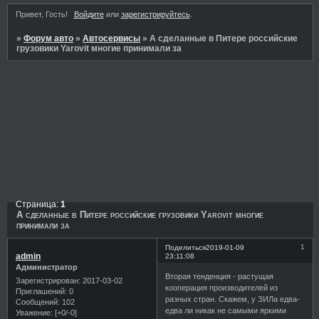
Привет, Гость!
Войдите
или
зарегистрируйтесь
.
»
Форум авто
»
Автосервисы
»
А сделанные в Питере российские
грузовики Yarovit многие принимали за
Страница:
1
А сделанные в Питере российские грузовики Yarovit многие
принимали за
1
Поделиться
2019-01-09
admin
23:11:08
Администратор
Вторая тенденция - растущая
Зарегистрирован
: 2017-03-02
кооперация производителей из
Приглашений:
0
разных стран. Скажем, у ЗИЛа едва-
Сообщений:
102
едва ли никак не самыми яркими
Уважение:
[+0/-0]