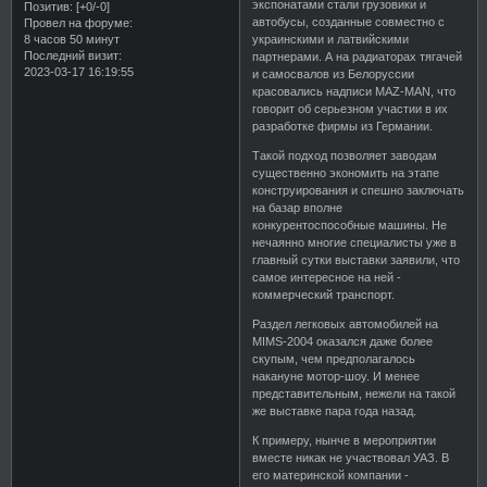
экспонатами стали грузовики и
Позитив:
[+0/-0]
автобусы, созданные совместно с
Провел на форуме:
8 часов 50 минут
украинскими и латвийскими
Последний визит:
партнерами. А на радиаторах тягачей
2023-03-17 16:19:55
и самосвалов из Белоруссии
красовались надписи MAZ-MAN, что
говорит об серьезном участии в их
разработке фирмы из Германии.
Такой подход позволяет заводам
существенно экономить на этапе
конструирования и спешно заключать
на базар вполне
конкурентоспособные машины. Не
нечаянно многие специалисты уже в
главный сутки выставки заявили, что
самое интересное на ней -
коммерческий транспорт.
Раздел легковых автомобилей на
MIMS-2004 оказался даже более
скупым, чем предполагалось
накануне мотор-шоу. И менее
представительным, нежели на такой
же выставке пара года назад.
К примеру, нынче в мероприятии
вместе никак не участвовал УАЗ. В
его материнской компании -