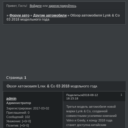
Привет, Гость!
Войдите
или
зарегистрируйтесь
.
»
Форум авто
»
Другие автомобили
»
Обзор автомобиля Lynk & Co
03 2018 модельного года
Страница:
1
Обзор автомобиля Lynk & Co 03 2018 модельного года
1
Поделиться
2018-08-12
admin
18:15:18
Администратор
Третья модель автомобиля новой
Зарегистрирован
: 2017-03-02
марки Lynk & Co, созданной
Приглашений:
0
совместными усилиями компаний
Сообщений:
102
Volvo и Geely, к концу 2018 года
Уважение:
[+0/-0]
станет доступна китайским
Позитив:
[+0/-0]