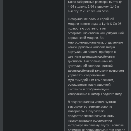
такие габаритные размеры (метры):
4.64 в длину, 1.84 в ширину, 1.46 в
высоту, 2.73 колесная база.
Оформление салона серийной
модели нового седана Lynk & Co 03
полностью соответствует
оформлению салона концептуальной
версии этой модели. За
многофункциональным, отделанным
кожей, рулевым колесом видна
виртуальная панель приборов с
цветным двенадцатидюймовым
дисплеем. Расположенный на
центральной консоли цветной
десятидюймовый тачскрин позволяет
управлять современным
мультимедийным комплексом,
оснащенным навигационной
системой и отображающим
изображение с камеры заднего вида.
В отделке салона используются
высококачественные дорогие
материалы. Покупателю
предоставляется возможность
персонализации оформления
интерьера по своему вкусу. В списке
возможных опций форма и тип кресел