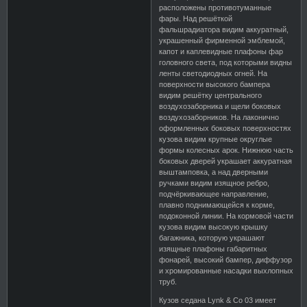
расположены противотуманные
фары. Над решёткой
фальшрадиатора видим аккуратный,
украшенный фирменной эмблемой,
капот и каплевидные плафоны фар
головного света, под которыми видны
ленты светодиодных огней. На
поверхности высокого бампера
видим решётку центрального
воздухозаборника и щели боковых
воздухозаборников. На лаконично
оформленных боковых поверхностях
кузова видим крупные округлые
формы колесных арок. Нижнюю часть
боковых дверей украшает аккуратная
выштамповка, а над дверными
ручками видим изящное ребро,
подчёркивающее направление,
плавно поднимающейся к корме,
подоконной линии. На кормовой части
кузова видим высокую крышку
багажника, которую украшают
изящные плафоны габаритных
фонарей, высокий бампер, диффузор
и хромированные насадки выхлопных
труб.
Кузов седана Lynk & Co 03 имеет