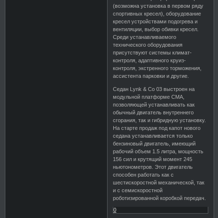
(возможна установка в первом ряду
спортивных кресел), оборудование
кресел устройствами подогрева и
вентиляции, выбор обивки кресел.
Среди устанавливаемого
технического оборудования
присутствуют системы климат-
контроля, адаптивного круиз-
контроля, экстренного торможения,
ассистента парковки и другие.
Седан Lynk & Co 03 выстроен на
модульной платформе СМА,
позволяющей устанавливать как
обычный двигатель внутреннего
сгорания, так и гибридную установку.
На старте продаж под капот нового
седана устанавливается только
бензиновый двигатель, имеющий
рабочий объем 1.5 литра, мощность
156 сил и крутящий момент 245
ньютонометров. Этот двигатель
способен работать как с
шестискоростной механической, так
и с семискоростной
роботизированной коробкой передач.
0