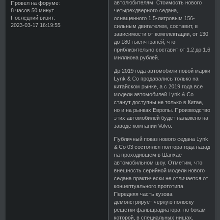
автолюбителям. Стоимость нового
Провел на форуме:
8 часов 50 минут
четырехдверного седана,
Последний визит:
оснащенного 1.5-литровым 156-
2023-03-17 16:19:55
сильным двигателем, составит, в
зависимости от комплектации, от 130
до 180 тысяч юаней, что
приблизительно составит от 1.2 до 1.6
миллиона рублей.
До 2019 года автомобили новой марки
Lynk & Co продавались только на
китайском рынке, а с 2019 года все
модели автомобилей Lynk & Co
станут доступны не только в Китае,
но и на рынках Европы. Производство
этих автомобилей будет налажено на
заводе компании Volvo.
Публичный показ нового седана Lynk
& Co 03 состоялся полтора года назад
на проходившем в Шанхае
автомобильном шоу. Отметим, что
внешность серийной модели нового
седана практически не отличается от
концептуального прототипа.
Передняя часть кузова
демонстрирует черную полоску
решетки фальшрадиатора, по бокам
которой, в специальных нишах,